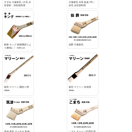
すずめ 大塚刷毛 / 白毛 水
大塚刷毛 水星 筋違 3号 /
性塗料・溶剤塗料用
赤毛 水性塗料用
銅巻 キング 銅巻隅切りよ
伯爵 大塚刷毛
り腰強に！ 10本set
刷毛 マリーン 隅切り用
刷毛 マリーン 目地用
30mm
30mm
筑波 刷毛 ダメ込み 筋違/
こまち ターペン可溶型 筋