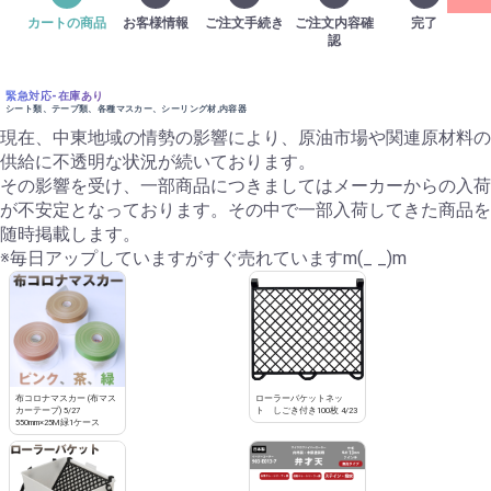
カートの商品
お客様情報
ご注文手続き
ご注文内容確
完了
認
緊急対応-在庫あり
シート類、テープ類、各種マスカー、シーリング材,内容器
現在、中東地域の情勢の影響により、原油市場や関連原材料の
供給に不透明な状況が続いております。
その影響を受け、一部商品につきましてはメーカーからの入荷
が不安定となっております。その中で一部入荷してきた商品を
随時掲載します。
※毎日アップしていますがすぐ売れていますm(_ _)m
布コロナマスカー (布マス
ローラーバケットネッ
カーテープ) 5/27
ト しごき付き100枚 4/23
550mm×25M緑1ケース