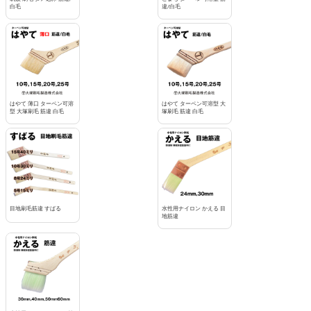
白毛
違/白毛
はやて 薄口 ターペン可溶
はやて ターペン可溶型 大
型 大塚刷毛 筋違 白毛
塚刷毛 筋違 白毛
目地刷毛筋違 すばる
水性用ナイロン かえる 目
地筋違