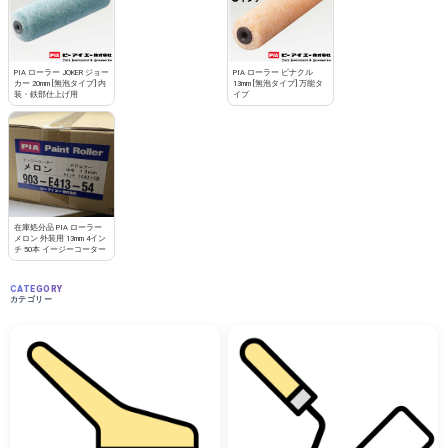
PIA ローラー JOKER ジョー
PIA ローラー ピナクル
カー 20mm [無泡タイプ] 内
13mm [無泡タイプ] 万能タ
装・鉄部仕上げ用
イプ
在庫処分品 PIA ローラー
メロン 外装用 13mm 4イン
チ 50本 イージーコーター
CATEGORY
カテゴリー