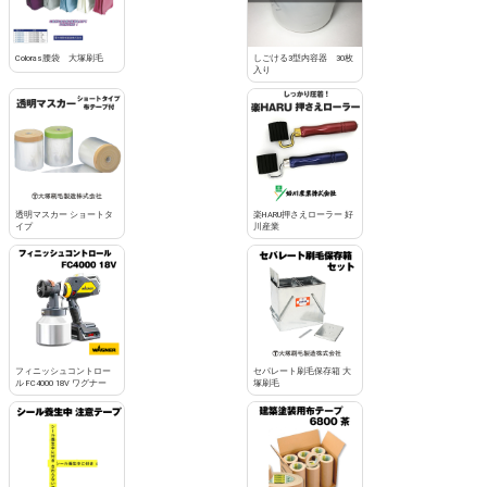
Coloras腰袋 大塚刷毛
しごける3型内容器 30枚
入り
透明マスカー ショートタ
楽HARU押さえローラー 好
イプ
川産業
フィニッシュコントロー
セパレート刷毛保存箱 大
ル FC4000 18V ワグナー
塚刷毛