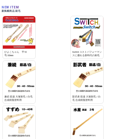
NEW ITEM
新掲載商品 刷毛
ひよこちゃん 平10
Switch コストパフォーマン
号/30mm
スに優れる新時代の刷毛
兼続 筋違 大塚刷毛 / 白毛
影武者 筋違 大塚刷毛 / 白
合成樹脂塗料用
毛 合成樹脂塗料用