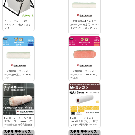
ローラーバケットS型カー
【在庫処分品】PIA スモー
トリッジ 12枚あります
ルローラー 弁才天13ミリ7
4/13
インチマイクロファイバ
ー
【在庫限り】ジャンボロ
【在庫限り】ジャンボロ
ーラー塗り王の13mm6.5イ
ーラーメロン 20mm6.5イン
ンチ
チ 単品
PIA ローラー チャスキ 外
PIAローラー ガシガシ
装用ローラー 23mm PPコア
13mm 耐久性があり、転が
ー 熱融着法/耐溶剤性抜群
りが良い外装用ローラー