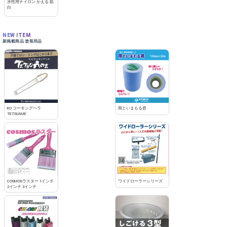
水性用ナイロン かえる 筋
白
NEW ITEM
新掲載商品 塗装用品
KO コーキングヘラ
雨といまもる君
TETSUAME
COSMOSラスター 1インチ
ワイドローラーシリーズ
2インチ 3インチ