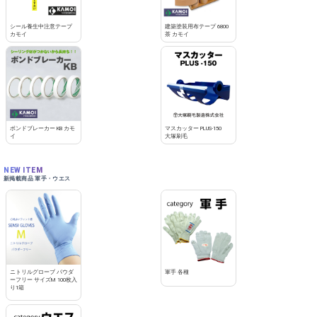
シール養生中注意テープ
建築塗装用布テープ 6800
カモイ
茶 カモイ
ボンドブレーカー KB カモ
マスカッター PLUS-150
イ
大塚刷毛
NEW ITEM
新掲載商品 軍手・ウエス
ニトリルグローブ パウダ
軍手 各種
ーフリー サイズM 100枚入
り1箱