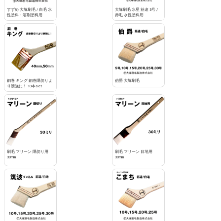
すずめ 大塚刷毛 / 白毛 水
大塚刷毛 水星 筋違 3号 /
性塗料・溶剤塗料用
赤毛 水性塗料用
銅巻 キング 銅巻隅切りよ
伯爵 大塚刷毛
り腰強に！ 10本set
刷毛 マリーン 隅切り用
刷毛 マリーン 目地用
30mm
30mm