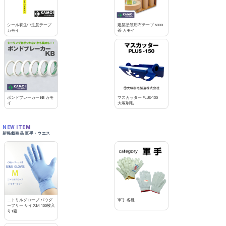
シール養生中注意テープ
建築塗装用布テープ 6800
カモイ
茶 カモイ
ボンドブレーカー KB カモ
マスカッター PLUS-150
イ
大塚刷毛
NEW ITEM
新掲載商品 軍手・ウエス
ニトリルグローブ パウダ
軍手 各種
ーフリー サイズM 100枚入
り1箱