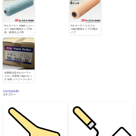
PIA ローラー JOKER ジョー
PIA ローラー ピナクル
カー 20mm [無泡タイプ] 内
13mm [無泡タイプ] 万能タ
装・鉄部仕上げ用
イプ
在庫処分品 PIA ローラー
メロン 外装用 13mm 4イン
チ 50本 イージーコーター
CATEGORY
カテゴリー