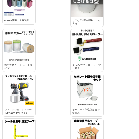
Coloras腰袋 大塚刷毛
しごける3型内容器 30枚
入り
透明マスカー ショートタ
楽HARU押さえローラー 好
イプ
川産業
フィニッシュコントロー
セパレート刷毛保存箱 大
ル FC4000 18V ワグナー
塚刷毛