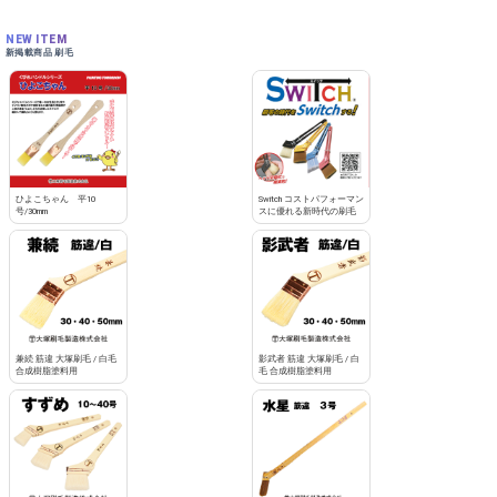
NEW ITEM
新掲載商品 刷毛
ひよこちゃん 平10
Switch コストパフォーマン
号/30mm
スに優れる新時代の刷毛
兼続 筋違 大塚刷毛 / 白毛
影武者 筋違 大塚刷毛 / 白
合成樹脂塗料用
毛 合成樹脂塗料用