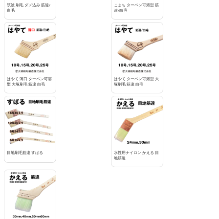
筑波 刷毛 ダメ込み 筋違/
こまち ターペン可溶型 筋
白毛
違/白毛
はやて 薄口 ターペン可溶
はやて ターペン可溶型 大
型 大塚刷毛 筋違 白毛
塚刷毛 筋違 白毛
目地刷毛筋違 すばる
水性用ナイロン かえる 目
地筋違