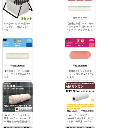
ローラーバケットS型カー
【在庫処分品】PIA スモー
トリッジ 12枚あります
ルローラー 弁才天13ミリ7
4/13
インチマイクロファイバ
ー
【在庫限り】ジャンボロ
【在庫限り】ジャンボロ
ーラー塗り王の13mm6.5イ
ーラーメロン 20mm6.5イン
ンチ
チ 単品
PIA ローラー チャスキ 外
PIAローラー ガシガシ
装用ローラー 23mm PPコア
13mm 耐久性があり、転が
ー 熱融着法/耐溶剤性抜群
りが良い外装用ローラー