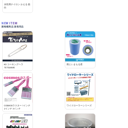
水性用ナイロン かえる 筋
白
NEW ITEM
新掲載商品 塗装用品
KO コーキングヘラ
雨といまもる君
TETSUAME
COSMOSラスター 1インチ
ワイドローラーシリーズ
2インチ 3インチ