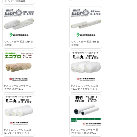
ァイバー+従来繊維
お買い物を続ける
カートへ進む
ウルフベビー 毛丈10mm 好
ウルフベビー 毛丈 4mm 好
川産業
川産業
PIA スモールローラー エ
PIA ミニスモール ミニ丸
コプロ 毛丈13mm
13mm マイクロファイバー
PIA ミニスモール ミニ丸
PIA スモールローラー 若
5mm マイクロファイバー
竹 平滑仕上用 毛丈5mm