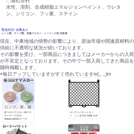
〇適応塗料
水性、溶剤、合成樹脂エマルジョンペイント、ウレタ
ン、シリコン、フッ素、ステイン
緊急対応-在庫あり
シート類、テープ類、各種マスカー、シーリング材,内容器
現在、中東地域の情勢の影響により、原油市場や関連原材料の
供給に不透明な状況が続いております。
その影響を受け、一部商品につきましてはメーカーからの入荷
が不安定となっております。その中で一部入荷してきた商品を
随時掲載します。
※毎日アップしていますがすぐ売れていますm(_ _)m
布コロナマスカー (布マス
ローラーバケットネッ
カーテープ) 5/27
ト しごき付き100枚 4/23
550mm×25M緑1ケース