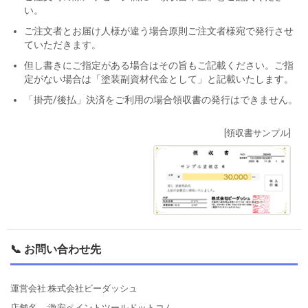
い。
ご注文者とお届け人様が違う場合原則ご注文者様宛で発行させ
ていただきます。
但し書きにご指定がある場合はその旨もご記載ください。ご指
定がない場合は「塗装副資材代金として」と記載いたします。
「掛売/後払」決済をご利用の場合領収書の発行はできません。
[領収書サンプル]
📞 お問い合わせ先
運営会社:株式会社ビーダッシュ
店舗名 :激安ペイントツールドットコム