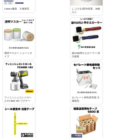
Coloras腰袋 大塚刷毛
しごける3型内容器 30枚
入り
透明マスカー ショートタ
楽HARU押さえローラー 好
イプ
川産業
フィニッシュコントロー
セパレート刷毛保存箱 大
ル FC4000 18V ワグナー
塚刷毛