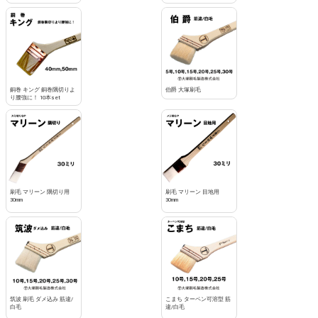
銅巻 キング 銅巻隅切りよ
伯爵 大塚刷毛
り腰強に！ 10本set
刷毛 マリーン 隅切り用
刷毛 マリーン 目地用
30mm
30mm
筑波 刷毛 ダメ込み 筋違/
こまち ターペン可溶型 筋
白毛
違/白毛