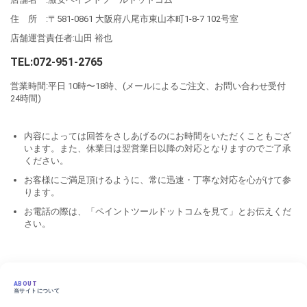
住 所 :〒581-0861 大阪府八尾市東山本町1-8-7 102号室
店舗運営責任者:山田 裕也
TEL:072-951-2765
営業時間:平日 10時〜18時、(メールによるご注文、お問い合わせ受付
24時間)
内容によっては回答をさしあげるのにお時間をいただくこともござ
います。また、休業日は翌営業日以降の対応となりますのでご了承
ください。
お客様にご満足頂けるように、常に迅速・丁寧な対応を心がけて参
ります。
お電話の際は、「ペイントツールドットコムを見て」とお伝えくだ
さい。
ABOUT
当サイトについて