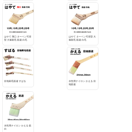
はやて 薄口 ターペン可溶
はやて ターペン可溶型 大
型 大塚刷毛 筋違 白毛
塚刷毛 筋違 白毛
目地刷毛筋違 すばる
水性用ナイロン かえる 目
地筋違
水性用ナイロン かえる 筋
白