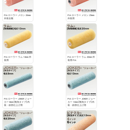
PIA ローラー メロン 20mm
PIA ローラー メロン 25mm
外装全般
外装用
PIA ローラー ラム 13mm 外
PIA ローラー ラム 20mm 外
装用
装用 PIA
PIA ローラー JOKER ジョー
PIA ローラー JOKER ジョー
カー 8mm [無泡タイプ] 内
カー 13mm [無泡タイプ] 内
装・鉄部仕上げ用
装・鉄部仕上げ用