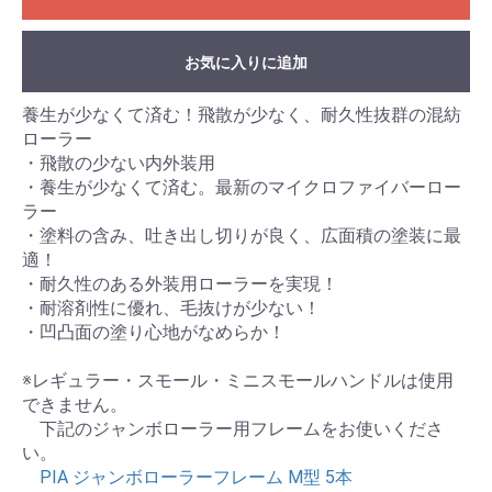
お気に入りに追加
養生が少なくて済む！飛散が少なく、耐久性抜群の混紡
ローラー
・飛散の少ない内外装用
・養生が少なくて済む。最新のマイクロファイバーロー
ラー
・塗料の含み、吐き出し切りが良く、広面積の塗装に最
適！
・耐久性のある外装用ローラーを実現！
・耐溶剤性に優れ、毛抜けが少ない！
・凹凸面の塗り心地がなめらか！
※レギュラー・スモール・ミニスモールハンドルは使用
できません。
下記のジャンボローラー用フレームをお使いくださ
い。
PIA ジャンボローラーフレーム M型 5本