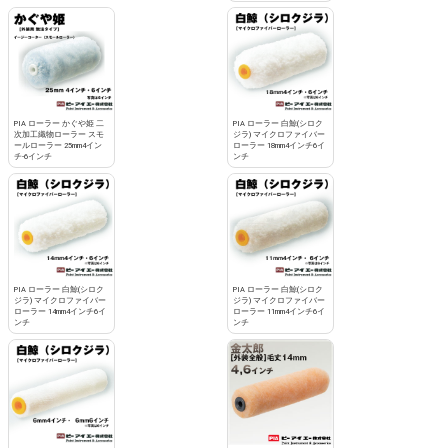
PIA ローラー かぐや姫 二
PIA ローラー 白鯨(シロク
次加工織物ローラー スモ
ジラ) マイクロファイバー
ールローラー 25mm4イン
ローラー 18mm4インチ6イ
チ-6インチ
ンチ
PIA ローラー 白鯨(シロク
PIA ローラー 白鯨(シロク
ジラ) マイクロファイバー
ジラ) マイクロファイバー
ローラー 14mm4インチ6イ
ローラー 11mm4インチ6イ
ンチ
ンチ