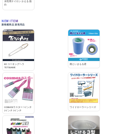
水性用ナイロン かえる 筋
白
NEW ITEM
新掲載商品 塗装用品
KO コーキングヘラ
雨といまもる君
TETSUAME
COSMOSラスター 1インチ
ワイドローラーシリーズ
2インチ 3インチ