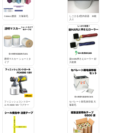
Coloras腰袋 大塚刷毛
しごける3型内容器 30枚
入り
透明マスカー ショートタ
楽HARU押さえローラー 好
イプ
川産業
フィニッシュコントロー
セパレート刷毛保存箱 大
ル FC4000 18V ワグナー
塚刷毛