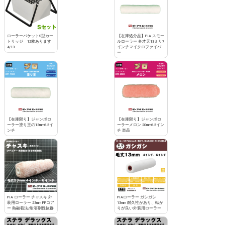
ローラーバケットS型カー
【在庫処分品】PIA スモー
トリッジ 12枚あります
ルローラー 弁才天13ミリ7
4/13
インチマイクロファイバ
ー
【在庫限り】ジャンボロ
【在庫限り】ジャンボロ
ーラー塗り王の13mm6.5イ
ーラーメロン 20mm6.5イン
ンチ
チ 単品
PIA ローラー チャスキ 外
PIAローラー ガシガシ
装用ローラー 23mm PPコア
13mm 耐久性があり、転が
ー 熱融着法/耐溶剤性抜群
りが良い外装用ローラー