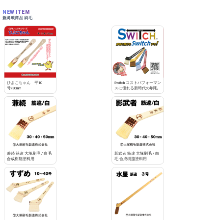
NEW ITEM
新掲載商品 刷毛
ひよこちゃん 平10
Switch コストパフォーマン
号/30mm
スに優れる新時代の刷毛
兼続 筋違 大塚刷毛 / 白毛
影武者 筋違 大塚刷毛 / 白
合成樹脂塗料用
毛 合成樹脂塗料用