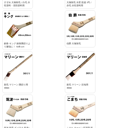
すずめ 大塚刷毛 / 白毛 水
大塚刷毛 水星 筋違 3号 /
性塗料・溶剤塗料用
赤毛 水性塗料用
銅巻 キング 銅巻隅切りよ
伯爵 大塚刷毛
り腰強に！ 10本set
刷毛 マリーン 隅切り用
刷毛 マリーン 目地用
30mm
30mm
筑波 刷毛 ダメ込み 筋違/
こまち ターペン可溶型 筋