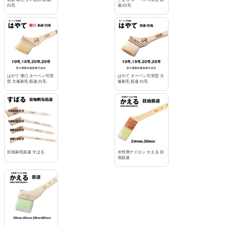
白毛
違/白毛
はやて 薄口 ターペン可溶
はやて ターペン可溶型 大
型 大塚刷毛 筋違 白毛
塚刷毛 筋違 白毛
目地刷毛筋違 すばる
水性用ナイロン かえる 目
地筋違