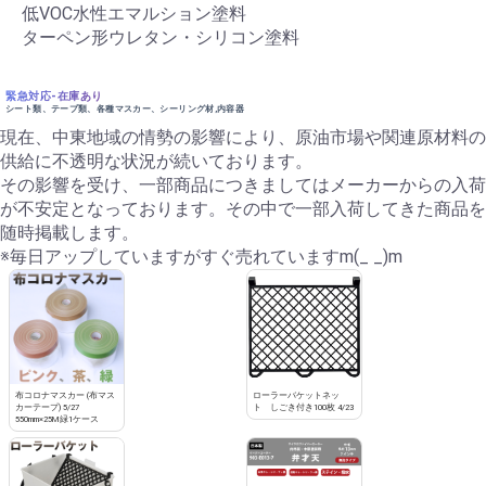
低VOC水性エマルション塗料
ターペン形ウレタン・シリコン塗料
緊急対応-在庫あり
シート類、テープ類、各種マスカー、シーリング材,内容器
現在、中東地域の情勢の影響により、原油市場や関連原材料の
供給に不透明な状況が続いております。
その影響を受け、一部商品につきましてはメーカーからの入荷
が不安定となっております。その中で一部入荷してきた商品を
随時掲載します。
※毎日アップしていますがすぐ売れていますm(_ _)m
布コロナマスカー (布マス
ローラーバケットネッ
カーテープ) 5/27
ト しごき付き100枚 4/23
550mm×25M緑1ケース