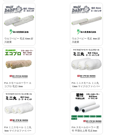
お買い物を続ける
カートへ進む
ウルフベビー 毛丈10mm 好
ウルフベビー 毛丈 4mm 好
川産業
川産業
PIA スモールローラー エ
PIA ミニスモール ミニ丸
コプロ 毛丈13mm
13mm マイクロファイバー
PIA ミニスモール ミニ丸
PIA スモールローラー 若
5mm マイクロファイバー
竹 平滑仕上用 毛丈5mm