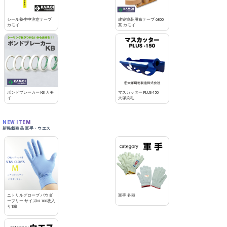
シール養生中注意テープ
建築塗装用布テープ 6800
カモイ
茶 カモイ
ボンドブレーカー KB カモ
マスカッター PLUS-150
イ
大塚刷毛
NEW ITEM
新掲載商品 軍手・ウエス
ニトリルグローブ パウダ
軍手 各種
ーフリー サイズM 100枚入
り1箱