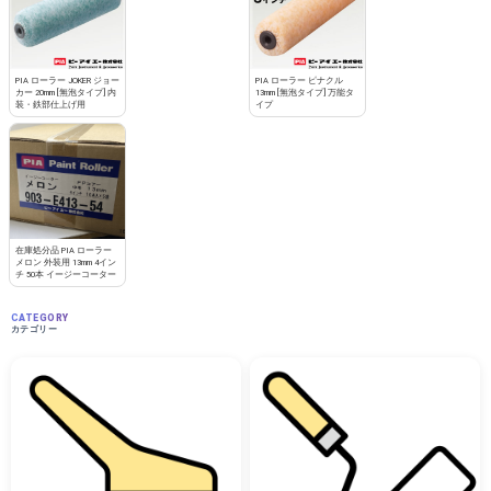
PIA ローラー JOKER ジョー
PIA ローラー ピナクル
カー 20mm [無泡タイプ] 内
13mm [無泡タイプ] 万能タ
装・鉄部仕上げ用
イプ
在庫処分品 PIA ローラー
メロン 外装用 13mm 4イン
チ 50本 イージーコーター
CATEGORY
カテゴリー