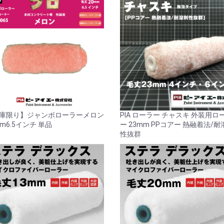
庫限り】ジャンボローラーメロン
PIA ローラー チャスキ 外装用ロ
mm6.5インチ 単品
ー 23mm PPコアー 熱融着法/耐
性抜群