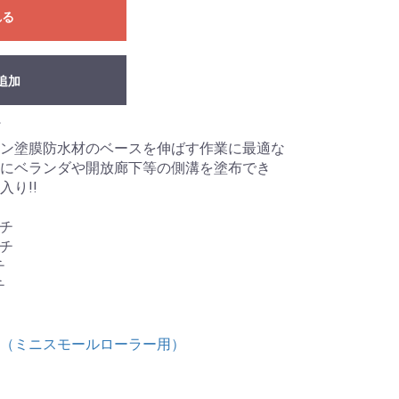
れる
追加
ン塗膜防水材のベースを伸ばす作業に最適な
にベランダや開放廊下等の側溝を塗布でき
り!!
ンチ
ンチ
チ
チ
（ミニスモールローラー用）