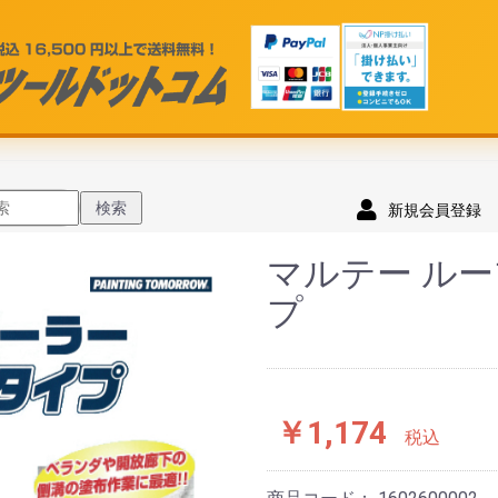
検索
新規会員登録
マルテー ル
プ
￥1,174
税込