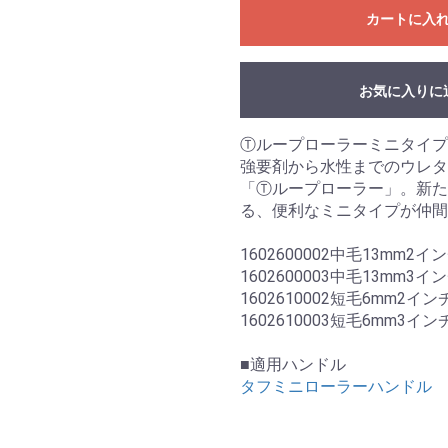
カートに入
お気に入りに
Ⓣループローラーミニタイプ
強要剤から水性までのウレタ
「Ⓣループローラー」。新た
る、便利なミニタイプが仲間入
1602600002中毛13mm2イ
1602600003中毛13mm3イ
1602610002短毛6mm2イン
1602610003短毛6mm3イン
■適用ハンドル
タフミニローラーハンドル 