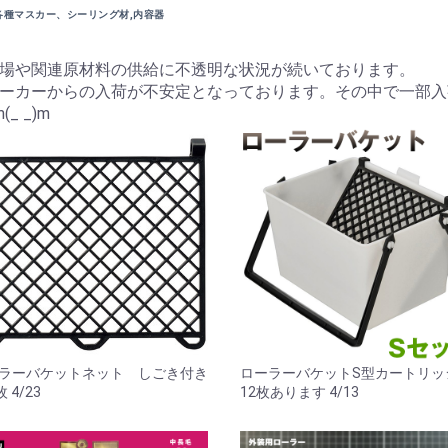
各種マスカー、シーリング材,内容器
場や関連原材料の供給に不透明な状況が続いております。
ーカーからの入荷が不安定となっております。その中で一部入
 _)m
ラーバケットネット しごき付き
ローラーバケットS型カートリ
枚 4/23
12枚あります 4/13