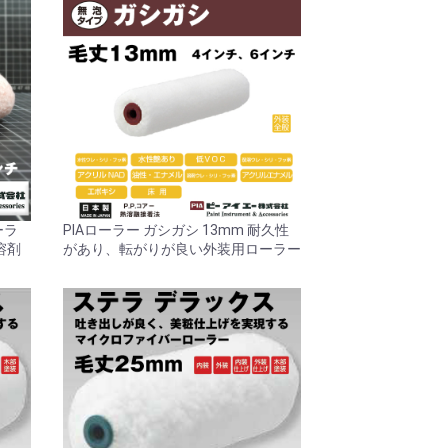
ーラ
PIAローラー ガシガシ 13mm 耐久性
溶剤
があり、転がりが良い外装用ローラー