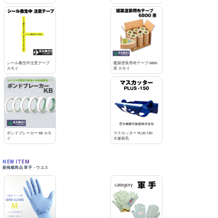
シール養生中注意テープ
建築塗装用布テープ 6800
カモイ
茶 カモイ
ボンドブレーカー KB カモ
マスカッター PLUS-150
イ
大塚刷毛
NEW ITEM
新掲載商品 軍手・ウエス