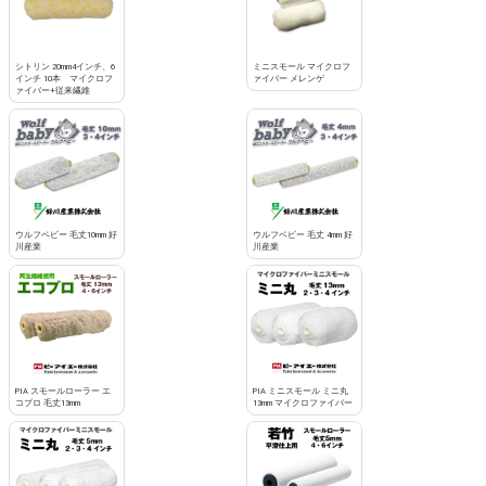
シトリン 20mm4インチ、6
ミニスモール マイクロフ
インチ 10本 マイクロフ
ァイバー メレンゲ
ァイバー+従来繊維
ウルフベビー 毛丈10mm 好
ウルフベビー 毛丈 4mm 好
川産業
川産業
PIA スモールローラー エ
PIA ミニスモール ミニ丸
コプロ 毛丈13mm
13mm マイクロファイバー