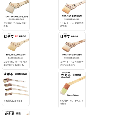
筑波 刷毛 ダメ込み 筋違/
こまち ターペン可溶型 筋
白毛
違/白毛
はやて 薄口 ターペン可溶
はやて ターペン可溶型 大
型 大塚刷毛 筋違 白毛
塚刷毛 筋違 白毛
目地刷毛筋違 すばる
水性用ナイロン かえる 目
地筋違