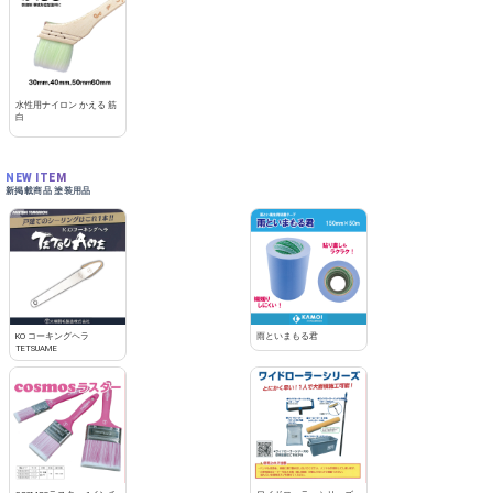
水性用ナイロン かえる 筋
白
NEW ITEM
新掲載商品 塗装用品
KO コーキングヘラ
雨といまもる君
TETSUAME