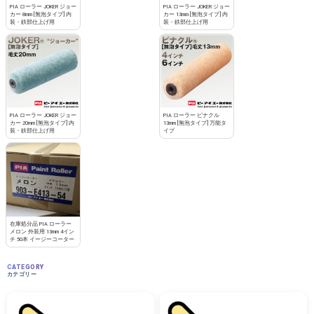
PIA ローラー JOKER ジョー
PIA ローラー JOKER ジョー
カー 8mm [無泡タイプ] 内
カー 13mm [無泡タイプ] 内
装・鉄部仕上げ用
装・鉄部仕上げ用
PIA ローラー JOKER ジョー
PIA ローラー ピナクル
カー 20mm [無泡タイプ] 内
13mm [無泡タイプ] 万能タ
装・鉄部仕上げ用
イプ
在庫処分品 PIA ローラー
メロン 外装用 13mm 4イン
チ 50本 イージーコーター
CATEGORY
カテゴリー