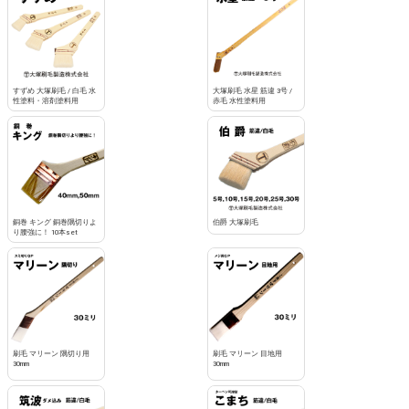
すずめ 大塚刷毛 / 白毛 水
大塚刷毛 水星 筋違 3号 /
性塗料・溶剤塗料用
赤毛 水性塗料用
銅巻 キング 銅巻隅切りよ
伯爵 大塚刷毛
り腰強に！ 10本set
刷毛 マリーン 隅切り用
刷毛 マリーン 目地用
30mm
30mm