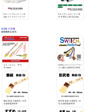
PIA ミニスモール ミニ丸
PIA スモールローラー 若
5mm マイクロファイバー
竹 平滑仕上用 毛丈5mm
NEW ITEM
新掲載商品 刷毛
ひよこちゃん 平10
Switch コストパフォーマン
号/30mm
スに優れる新時代の刷毛
兼続 筋違 大塚刷毛 / 白毛
影武者 筋違 大塚刷毛 / 白
合成樹脂塗料用
毛 合成樹脂塗料用