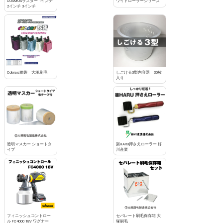
COSMOSラスター 1インチ
ワイドローラーシリーズ
2インチ 3インチ
Coloras腰袋 大塚刷毛
しごける3型内容器 30枚
入り
透明マスカー ショートタ
楽HARU押さえローラー 好
イプ
川産業
フィニッシュコントロー
セパレート刷毛保存箱 大
ル FC4000 18V ワグナー
塚刷毛