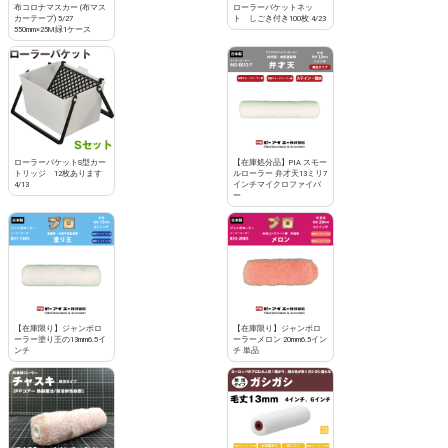
布コロナマスカー (布マス
ローラーバケットネッ
カーテープ) 5/27
ト しごき付き100枚 4/23
550mm×25M緑1ケース
ローラーバケットS型カー
【在庫処分品】PIA スモー
トリッジ 12枚あります
ルローラー 弁才天13ミリ7
4/13
インチマイクロファイバ
ー
【在庫限り】ジャンボロ
【在庫限り】ジャンボロ
ーラー塗り王の13mm6.5イ
ーラーメロン 20mm6.5イン
ンチ
チ 単品