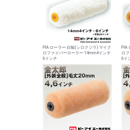
PIA ローラー 白鯨(シロクジラ) マイク
PI
ロファイバーローラー 14mm4インチ
ロフ
6インチ
6イ