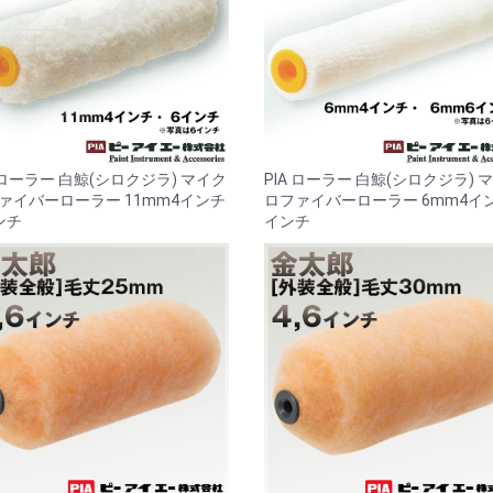
A ローラー 白鯨(シロクジラ) マイク
PIA ローラー 白鯨(シロクジラ) 
ァイバーローラー 11mm4インチ
ロファイバーローラー 6mm4イ
ンチ
インチ