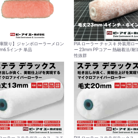
庫限り】ジャンボローラーメロン
PIA ローラー チャスキ 外装用ロ
mm6.5インチ 単品
ー 23mm PPコアー 熱融着法/耐
性抜群
A ローラー ステラデラックス スモ
PIA ローラー ステラデラックス