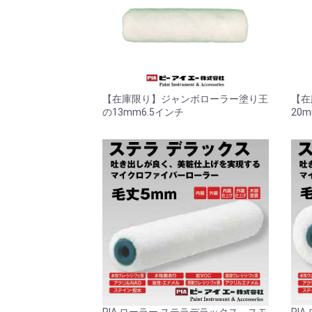
【在庫限り】ジャンボローラー塗り王
【在
の13mm6.5インチ
20
PIA ローラー ステラデラックス スモ
PI