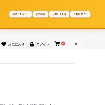
商品カテゴリー
お知らせ
お問い合わせ
ご利用ガイド
0
￥0
お気に入り
ログイン