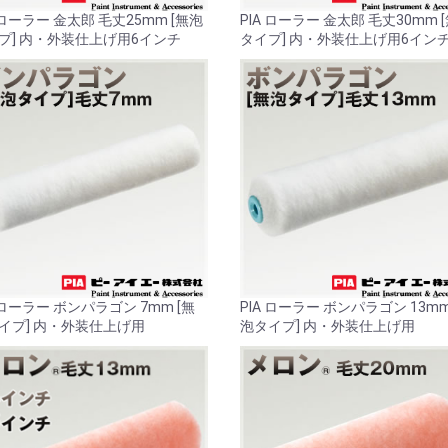
 ローラー 金太郎 毛丈25mm [無泡
PIA ローラー 金太郎 毛丈30mm 
プ] 内・外装仕上げ用6インチ
タイプ] 内・外装仕上げ用6イン
A ローラー ボンパラゴン 7mm [無
PIA ローラー ボンパラゴン 13mm
イプ] 内・外装仕上げ用
泡タイプ] 内・外装仕上げ用