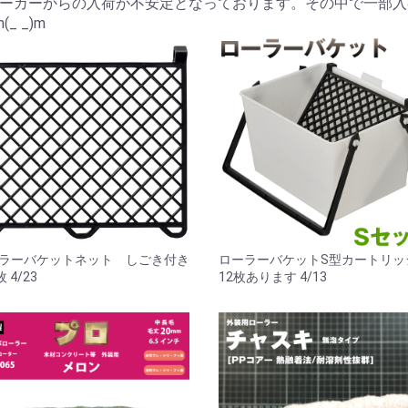
ーカーからの入荷が不安定となっております。その中で一部入
 _)m
ラーバケットネット しごき付き
ローラーバケットS型カートリ
枚 4/23
12枚あります 4/13