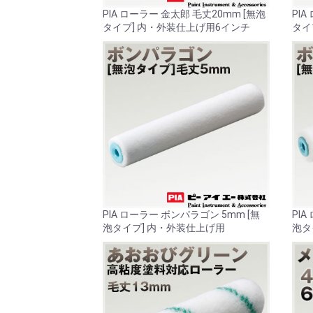
PIA ローラー 金太郎 毛丈20mm [無泡
PIA
タイプ] 内・外装仕上げ用6インチ
タイ
PIA ローラー ボンパラゴン 5mm [無
PI
泡タイプ] 内・外装仕上げ用
泡タ