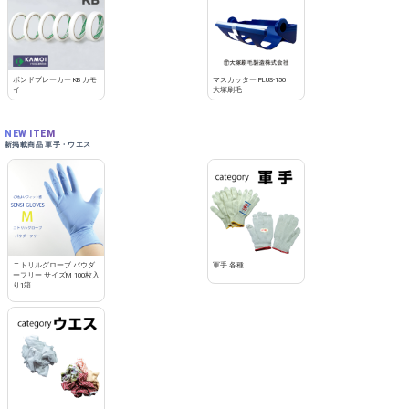
ボンドブレーカー KB カモ
マスカッター PLUS-150
イ
大塚刷毛
NEW ITEM
新掲載商品 軍手・ウエス
ニトリルグローブ パウダ
軍手 各種
ーフリー サイズM 100枚入
り1箱