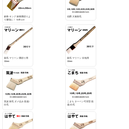
銅巻 キング 銅巻隅切りよ
伯爵 大塚刷毛
り腰強に！ 10本set
刷毛 マリーン 隅切り用
刷毛 マリーン 目地用
30mm
30mm
筑波 刷毛 ダメ込み 筋違/
こまち ターペン可溶型 筋
白毛
違/白毛