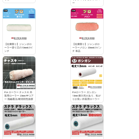
ー
【在庫限り】ジャンボロ
【在庫限り】ジャンボロ
ーラー塗り王の13mm6.5イ
ーラーメロン 20mm6.5イン
ンチ
チ 単品
PIA ローラー チャスキ 外
PIAローラー ガシガシ
装用ローラー 23mm PPコア
13mm 耐久性があり、転が
ー 熱融着法/耐溶剤性抜群
りが良い外装用ローラー