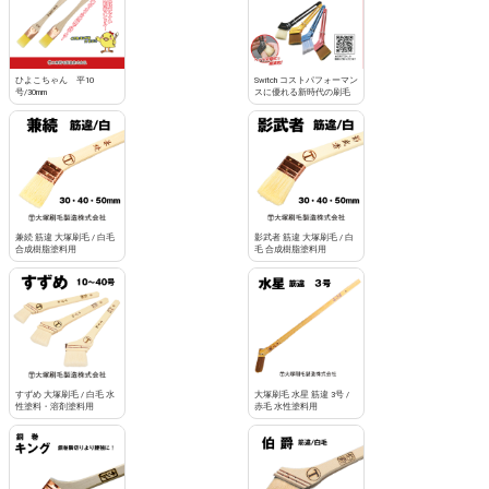
ひよこちゃん 平10
Switch コストパフォーマン
号/30mm
スに優れる新時代の刷毛
兼続 筋違 大塚刷毛 / 白毛
影武者 筋違 大塚刷毛 / 白
合成樹脂塗料用
毛 合成樹脂塗料用
すずめ 大塚刷毛 / 白毛 水
大塚刷毛 水星 筋違 3号 /
性塗料・溶剤塗料用
赤毛 水性塗料用