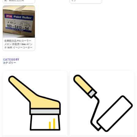
装・鉄部仕上げ用
イプ
在庫処分品 PIA ローラー
メロン 外装用 13mm 4イン
チ 50本 イージーコーター
CATEGORY
カテゴリー