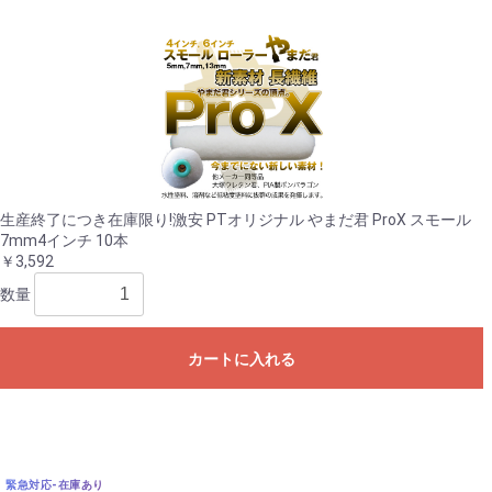
生産終了につき在庫限り!激安 PTオリジナル やまだ君 ProX スモール
7mm4インチ 10本
￥3,592
数量
カートに入れる
緊急対応-在庫あり