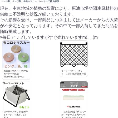
シート類、テープ類、各種マスカー、シーリング材,内容器
現在、中東地域の情勢の影響により、原油市場や関連原材料の
供給に不透明な状況が続いております。
その影響を受け、一部商品につきましてはメーカーからの入荷
が不安定となっております。その中で一部入荷してきた商品を
随時掲載します。
※毎日アップしていますがすぐ売れていますm(_ _)m
布コロナマスカー (布マス
ローラーバケットネッ
カーテープ) 5/27
ト しごき付き100枚 4/23
550mm×25M緑1ケース
ローラーバケットS型カー
【在庫処分品】PIA スモー
トリッジ 12枚あります
ルローラー 弁才天13ミリ7
4/13
インチマイクロファイバ