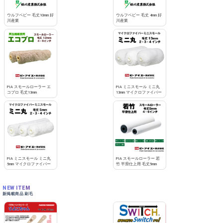
ウルフベビー 毛丈10mm 好
ウルフベビー 毛丈 4mm 好
川産業
川産業
PIA スモールローラー エ
PIA ミニスモール ミニ丸
コプロ 毛丈13mm
13mm マイクロファイバー
PIA ミニスモール ミニ丸
PIA スモールローラー 若
5mm マイクロファイバー
竹 平滑仕上用 毛丈5mm
NEW ITEM
新掲載商品 刷毛