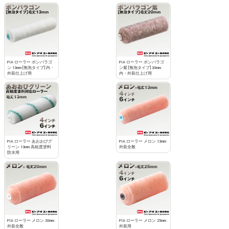
PIA ローラー ボンパラゴ
PIA ローラー ボンパラゴ
ン 13mm [無泡タイプ] 内・
ン紫 [無泡タイプ] 20mm
外装仕上げ用
内・外装仕上げ用
PIA ローラー あおおびグ
PIA ローラー メロン 13mm
リーン 13mm 高粘度塗料
外装全般
防水用
PIA ローラー メロン 20mm
PIA ローラー メロン 25mm
外装全般
外装用