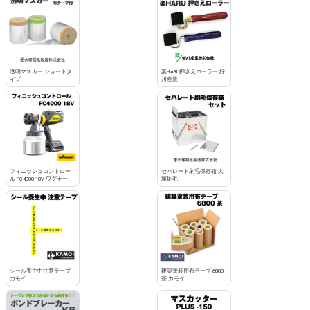
透明マスカー ショートタ
楽HARU押さえローラー 好
イプ
川産業
フィニッシュコントロー
セパレート刷毛保存箱 大
ル FC4000 18V ワグナー
塚刷毛
シール養生中注意テープ
建築塗装用布テープ 6800
カモイ
茶 カモイ