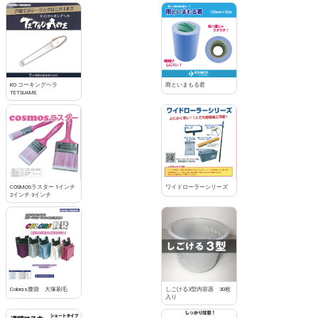
KO コーキングヘラ
雨といまもる君
TETSUAME
COSMOSラスター 1インチ
ワイドローラーシリーズ
2インチ 3インチ
Coloras腰袋 大塚刷毛
しごける3型内容器 30枚
入り