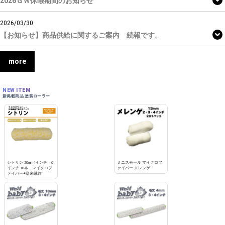
2026ＧＷ休暇期間のお知らせ
2026/03/30
【お知らせ】商品供給に関するご案内 続報です。
more
NEW ITEM
新掲載商品 塗装ローラー
シトリン 20mm4インチ、6
ミニスモール マイクロフ
インチ 10本 マイクロフ
ァイバー メレンゲ
ァイバー+従来繊維