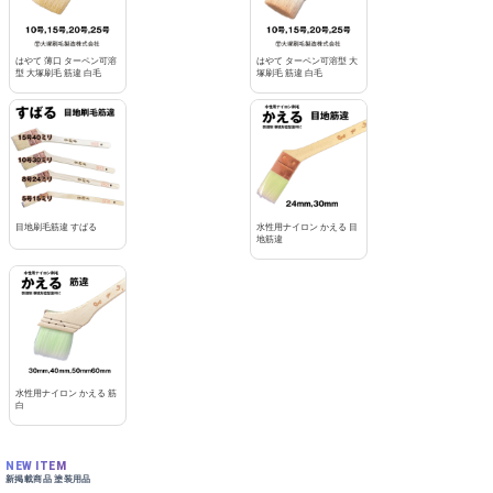
はやて 薄口 ターペン可溶
はやて ターペン可溶型 大
型 大塚刷毛 筋違 白毛
塚刷毛 筋違 白毛
目地刷毛筋違 すばる
水性用ナイロン かえる 目
地筋違
水性用ナイロン かえる 筋
白
NEW ITEM
新掲載商品 塗装用品