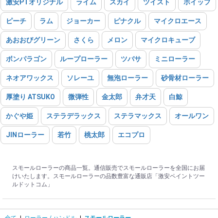
激安PTオリジナル
ライム
スカイ
ツイスト
ホイップ
ピーチ
ラム
ジョーカー
ピナクル
マイクロエース
あおおびグリーン
さくら
メロン
マイクロキューブ
ボンパラゴン
ループローラー
ツバサ
ミニローラー
ネオアワックス
ソレーユ
無泡ローラー
砂骨材ローラー
厚塗り ATSUKO
微弾性
金太郎
弁才天
白鯨
かぐや姫
ステラデラックス
ステラマックス
オールワン
JINローラー
若竹
桃太郎
エコプロ
スモールローラーの商品一覧。通信販売でスモールローラーを全国にお届
けいたします。スモールローラーの品数豊富な通販店「激安ペイントツー
ルドットコム」
全て
|
ローラー / ハンドル
|
スモールローラー