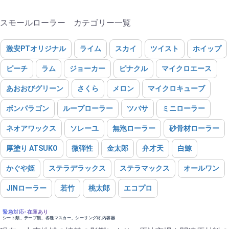
スモールローラー カテゴリー一覧
激安PTオリジナル
ライム
スカイ
ツイスト
ホイップ
ピーチ
ラム
ジョーカー
ピナクル
マイクロエース
あおおびグリーン
さくら
メロン
マイクロキューブ
ボンパラゴン
ループローラー
ツバサ
ミニローラー
ネオアワックス
ソレーユ
無泡ローラー
砂骨材ローラー
厚塗り ATSUKO
微弾性
金太郎
弁才天
白鯨
かぐや姫
ステラデラックス
ステラマックス
オールワン
JINローラー
若竹
桃太郎
エコプロ
緊急対応-在庫あり
シート類、テープ類、各種マスカー、シーリング材,内容器