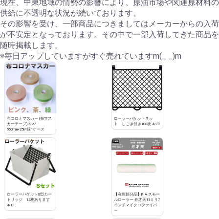
現在、中東地域の情勢の影響により、原油市場や関連原材料の
供給に不透明な状況が続いております。
その影響を受け、一部商品につきましてはメーカーからの入荷
が不安定となっております。その中で一部入荷してきた商品を
随時掲載します。
※毎日アップしていますがすぐ売れていますm(_ _)m
布コロナマスカー (布マス
ローラーバケットネッ
カーテープ) 5/27
ト しごき付き100枚 4/23
550mm×25M緑1ケース
ローラーバケットS型カー
【在庫処分品】PIA スモー
トリッジ 12枚あります
ルローラー 弁才天13ミリ7
4/13
インチマイクロファイバ
ー