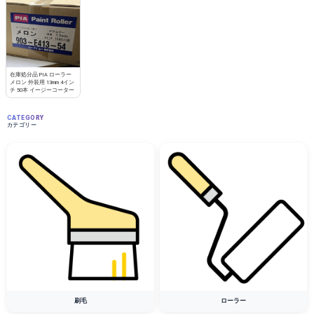
在庫処分品 PIA ローラー
メロン 外装用 13mm 4イン
チ 50本 イージーコーター
CATEGORY
カテゴリー
刷毛
ローラー