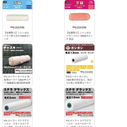
【在庫限り】ジャンボロ
【在庫限り】ジャンボロ
ーラー塗り王の13mm6.5イ
ーラーメロン 20mm6.5イン
ンチ
チ 単品
PIA ローラー チャスキ 外
PIAローラー ガシガシ
装用ローラー 23mm PPコア
13mm 耐久性があり、転が
ー 熱融着法/耐溶剤性抜群
りが良い外装用ローラー
PIA ローラー ステラデラ
PIA ローラー ステラデラ
ックス スモールローラ
ックス スモールローラ
ー 5mm マイクロファイ
ー 13mm マイクロファ