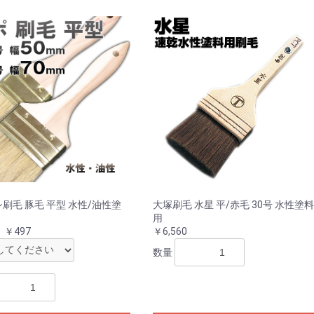
刷毛 豚毛 平型 水性/油性塗
大塚刷毛 水星 平/赤毛 30号 水性塗料
用
～ ￥497
￥6,560
数量