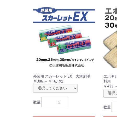
外装用 スカーレット EX 大塚刷毛
エポキシ
￥306 ～ ￥16,192
料用
￥433 
数量
数量