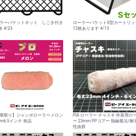
ラーバケットネット しごき付き
ローラーバケットS型カートリ
枚 4/23
12枚あります 4/13
庫限り】ジャンボローラーメロン
PIA ローラー チャスキ 外装用ロ
mm6.5インチ 単品
ー 23mm PPコアー 熱融着法/耐
性抜群