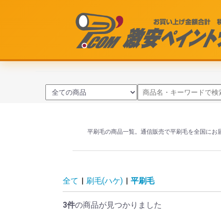
平刷毛の商品一覧。通信販売で平刷毛を全国にお
全て
|
刷毛(ハケ)
|
平刷毛
3件
の商品が見つかりました