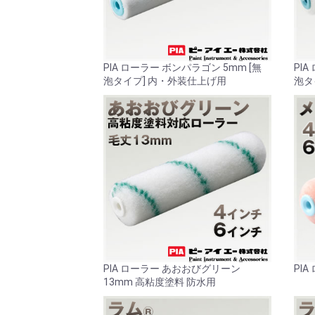
PIA ローラー ボンパラゴン 5mm [無
PI
泡タイプ] 内・外装仕上げ用
泡タ
PIA ローラー あおおびグリーン
PI
13mm 高粘度塗料 防水用