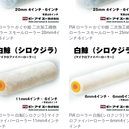
お買い物を続ける
カートへ進む
A ローラー かぐや姫 二次加工織物
PIA ローラー かぐや姫 二次加工
ラー スモールローラー 20mm4イ
ローラー スモールローラー 25m
6インチ
ンチ-6インチ
A ローラー 白鯨(シロクジラ) マイク
PIA ローラー 白鯨(シロクジラ) 
ァイバーローラー 11mm4インチ
ロファイバーローラー 6mm4イ
ンチ
インチ