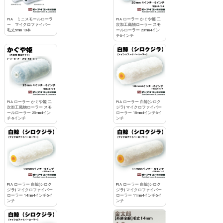
PIA ミニスモールローラ
PIA ローラー かぐや姫 二
ー マイクロファイバー
次加工織物ローラー スモ
毛丈5mm 10本
ールローラー 20mm4イン
チ6インチ
PIA ローラー かぐや姫 二
PIA ローラー 白鯨(シロク
次加工織物ローラー スモ
ジラ) マイクロファイバー
ールローラー 25mm4イン
ローラー 18mm4インチ6イ
チ-6インチ
ンチ
PIA ローラー 白鯨(シロク
PIA ローラー 白鯨(シロク
ジラ) マイクロファイバー
ジラ) マイクロファイバー
ローラー 14mm4インチ6イ
ローラー 11mm4インチ6イ
ンチ
ンチ