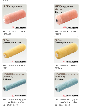
防水用
PIA ローラー メロン 20mm
PIA ローラー メロン 25mm
外装全般
外装用
PIA ローラー ラム 13mm 外
PIA ローラー ラム 20mm 外
装用
装用 PIA
PIA ローラー JOKER ジョー
PIA ローラー JOKER ジョー
カー 8mm [無泡タイプ] 内
カー 13mm [無泡タイプ] 内
装・鉄部仕上げ用
装・鉄部仕上げ用