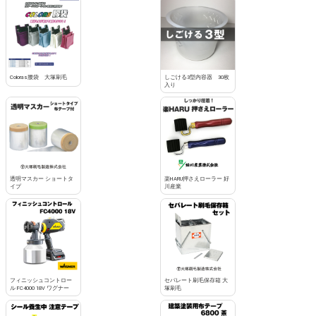
Coloras腰袋 大塚刷毛
しごける3型内容器 30枚
入り
透明マスカー ショートタ
楽HARU押さえローラー 好
イプ
川産業
フィニッシュコントロー
セパレート刷毛保存箱 大
ル FC4000 18V ワグナー
塚刷毛