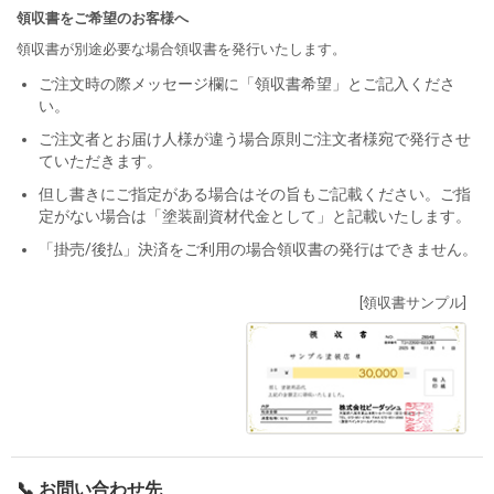
領収書をご希望のお客様へ
領収書が別途必要な場合領収書を発行いたします。
ご注文時の際メッセージ欄に「領収書希望」とご記入くださ
い。
ご注文者とお届け人様が違う場合原則ご注文者様宛で発行させ
ていただきます。
但し書きにご指定がある場合はその旨もご記載ください。ご指
定がない場合は「塗装副資材代金として」と記載いたします。
「掛売/後払」決済をご利用の場合領収書の発行はできません。
[領収書サンプル]
📞 お問い合わせ先