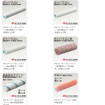
PIA ローラー ボンパラゴ
PIA ローラー ボンパラゴ
ン 5mm [無泡タイプ] 内・
ン 7mm [無泡タイプ] 内・
外装仕上げ用
外装仕上げ用
PIA ローラー ボンパラゴ
PIA ローラー ボンパラゴ
ン 13mm [無泡タイプ] 内・
ン紫 [無泡タイプ] 20mm
外装仕上げ用
内・外装仕上げ用
PIA ローラー あおおびグ
PIA ローラー メロン 13mm
リーン 13mm 高粘度塗料
外装全般