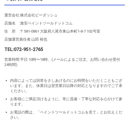
運営会社:株式会社ビーダッシュ
店舗名 :激安ペイントツールドットコム
住 所 :〒581-0861 大阪府八尾市東山本町1-8-7 102号室
店舗運営責任者:山田 裕也
TEL:072-951-2765
営業時間:平日 10時〜18時、(メールによるご注文、お問い合わせ受付
24時間)
内容によっては回答をさしあげるのにお時間をいただくこともござ
います。また、休業日は翌営業日以降の対応となりますのでご了承
ください。
お客様にご満足頂けるように、常に迅速・丁寧な対応を心がけて参
ります。
お電話の際は、「ペイントツールドットコムを見て」とお伝えくだ
さい。