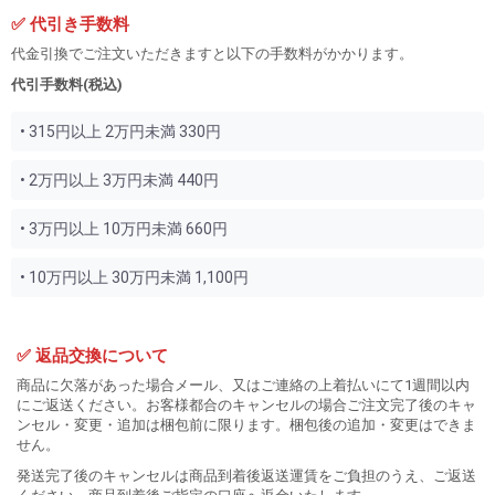
✅ 代引き手数料
代金引換でご注文いただきますと以下の手数料がかかります。
代引手数料(税込)
• 315円以上 2万円未満 330円
• 2万円以上 3万円未満 440円
• 3万円以上 10万円未満 660円
• 10万円以上 30万円未満 1,100円
✅ 返品交換について
商品に欠落があった場合メール、又はご連絡の上着払いにて1週間以内
にご返送ください。お客様都合のキャンセルの場合ご注文完了後のキャ
ンセル・変更・追加は梱包前に限ります。梱包後の追加・変更はできま
せん。
発送完了後のキャンセルは商品到着後返送運賃をご負担のうえ、ご返送