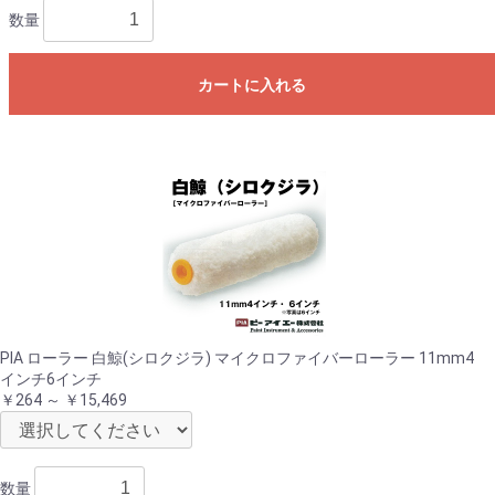
数量
カートに入れる
PIA ローラー 白鯨(シロクジラ) マイクロファイバーローラー 11mm4
インチ6インチ
￥264 ～ ￥15,469
数量