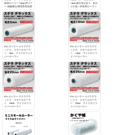
装用ローラー 23mm PPコア
13mm 耐久性があり、転が
ー 熱融着法/耐溶剤性抜群
りが良い外装用ローラー
PIA ローラー ステラデラ
PIA ローラー ステラデラ
ックス スモールローラ
ックス スモールローラ
ー 5mm マイクロファイ
ー 13mm マイクロファ
バーローラー
イバーローラー
PIA ローラー ステラデラ
PIA ローラー ステラデラ
ックス スモールローラ
ックス スモールローラ
ー 20mm マイクロファ
ー 25mm マイクロファ
イバーローラー
イバーローラー