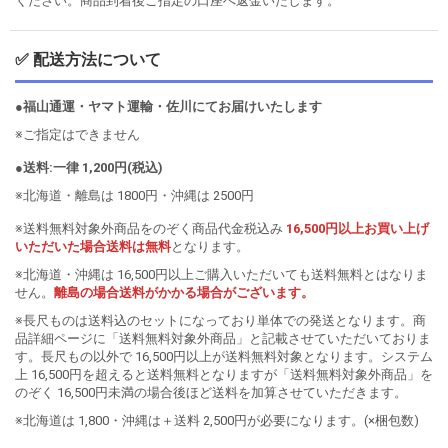
ください。商品到着後ご指定の口座へ返金いたします。
✅ 配送方法について
●福山通運・ヤマト運輸・佐川にてお届けいたします
※ご指定はできません
●送料:一律 1,200円(税込)
※北海道・離島は 1800円・沖縄は 2500円
※送料無料対象外商品をのぞく商品代金税込み
16,500円以上お買い上げ
いただいた場合送料は無料
となります。
※北海道・沖縄は 16,500円以上ご購入いただいても送料無料とはなりま
せん。
離島の場合送料がかかる場合がございます。
※長尺ものは送料込のセットになっており単体での発送となります。商
品詳細ページに「送料無料対象外商品」と記載させていただいておりま
す。長尺もの以外で 16,500円以上が送料無料対象となります。システム
上 16,500円を超えると送料無料となりますが「送料無料対象外商品」を
のぞく 16,500円未満の場合後ほど送料を加算させていただきます。
※北海道は 1,800・沖縄は＋送料 2,500円が必要になります。(×梱包数)